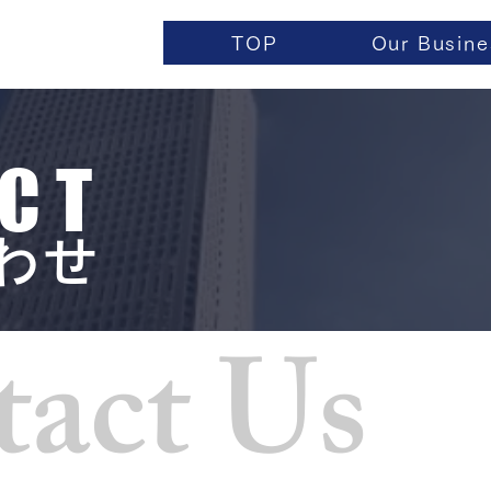
TOP
Our Busine
CT
わせ
act Us